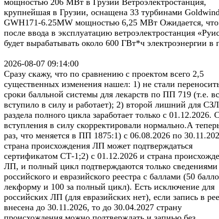
мощностью 206 МВт в Грузии Ветроэлектростанция,
крупнейшая в Грузии, оснащена 33 турбинами Goldwin
GWH171-6.25MW мощностью 6,25 МВт Ожидается, что
после ввода в эксплуатацию ветроэлектростанция «Руи
будет вырабатывать около 600 ГВт*ч электроэнергии в 
2026-08-07 09:14:00
Сразу скажу, что по сравнению с проектом всего 2,5
существенных изменения нашел: 1) не стали переносит
сроки балльной системы для лекарств по ПП 719 (т.е. в
вступило в силу и работает); 2) второй лишний для СЗ
раздела полного цикла заработает только с 01.12.2026. 
вступления в силу скорректировали нормально.А тепер
раз, что меняется в ПП 1875:1) с 06.08.2026 по 30.11.20
страна происхождения ЛП может подтверждаться
сертификатом СТ-1;2) с 01.12.2026 и страна происхожд
ЛП, и полный цикл подтверждаются только сведениями
российского и евразийского реестра с баллами (50 балло
лекформу и 100 за полный цикл). Есть исключение для
российских ЛП (для евразийских нет), если запись в ре
внесена до 30.11.2026, то до 30.04.2027 страну
происхождения можно подтверждать и запиью без